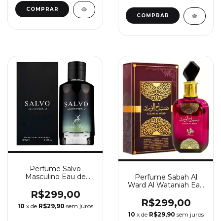
Perfume Salvo
Masculino Eau de
Perfume Sabah Al
Parfum Maison
Ward Al Wataniah Eau
Alhambra 100ml
De Parfum Feminino
R$299,00
100ml
R$299,00
10
x de
R$29,90
sem juros
10
x de
R$29,90
sem juros