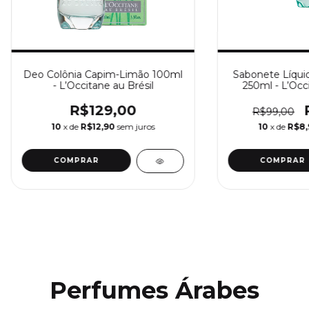
Deo Colônia Capim-Limão 100ml
Sabonete Líqui
- L’Occitane au Brésil
250ml - L’Occi
R$129,00
R$99,00
10
x de
R$12,90
sem juros
10
x de
R$8,
Perfumes Árabes