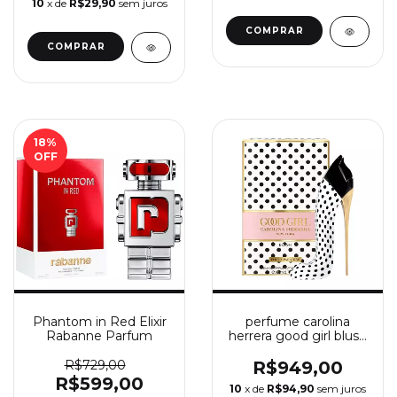
10
x de
R$29,90
sem juros
18
%
OFF
Phantom in Red Elixir
perfume carolina
Rabanne Parfum
herrera good girl blush
polka paradise
feminino eau de
R$729,00
R$949,00
parfum 80ml
R$599,00
10
x de
R$94,90
sem juros