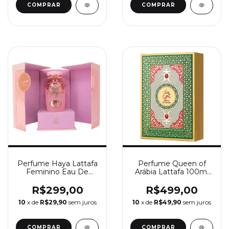
Perfume Haya Lattafa
Perfume Queen of
Feminino Eau De
Arábia Lattafa 100ml
Parfum 100ml
Eau de Parfum-
Feminino + Kit
R$299,00
R$499,00
Exclusivo de
10
x de
R$29,90
sem juros
10
x de
R$49,90
sem juros
Miniaturas