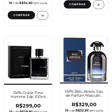
10
x de
R$34,90
sem juros
Riiffs Bleu Absolu Eau
Riiffs Cruise Pour
de Parfum Masculino
Homme Edp 100ml
100ml
Masculino
R$329,00
R$299,00
10
x de
R$32,90
sem juros
10
x de
R$29,90
sem juros