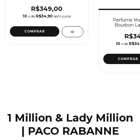
R$349,00
10
x de
R$34,90
sem juros
Perfume Mas
Bourbon La
R$34
10
x de
R$34
1 Million & Lady Million
| PACO RABANNE