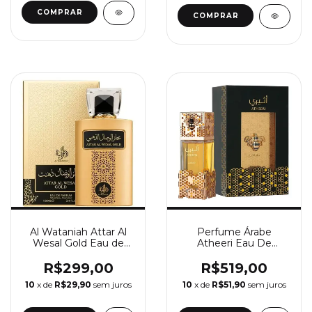
COMPRAR
Al Wataniah Attar Al
Perfume Árabe
Wesal Gold Eau de
Atheeri Eau De
Parfum - Perfume
Parfum Lattafa
Masculino 100ml
Feminino 100 Ml
R$299,00
R$519,00
10
x de
R$29,90
sem juros
10
x de
R$51,90
sem juros