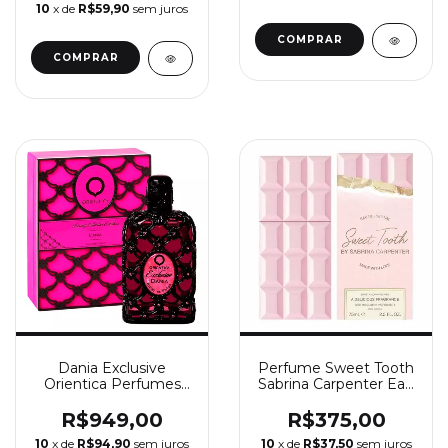
10
x de
R$59,90
sem juros
COMPRAR
Dania Exclusive
Perfume Sweet Tooth
Orientica Perfumes
Sabrina Carpenter Eau
Extrait de Parfum -
de Parfum 75ML
Perfume Feminino
R$949,00
R$375,00
80ml
10
x de
R$94,90
sem juros
10
x de
R$37,50
sem juros