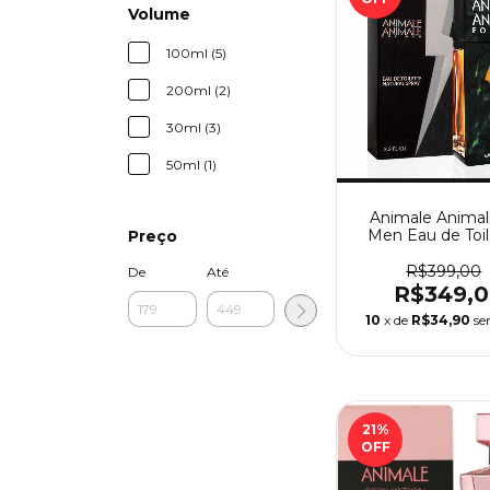
Volume
100ml (5)
200ml (2)
30ml (3)
50ml (1)
Animale Animal
Men Eau de Toil
Preço
Perfume Mascu
Animale
R$399,00
De
Até
R$349,
10
x de
R$34,90
se
21
%
OFF