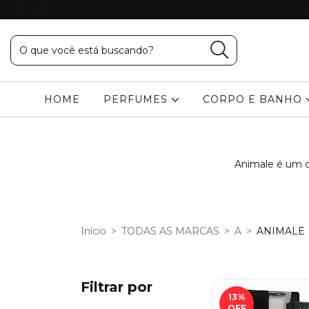
FR
HOME
PERFUMES
CORPO E BANHO
Animale é um cl
Início
>
TODAS AS MARCAS
>
A
>
ANIMALE
Filtrar por
13
%
OFF