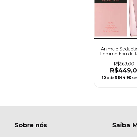
Animale Seducti
Femme Eau de 
- Perfume Fem
Animale
R$569,00
R$449,
10
x de
R$44,90
se
Sobre nós
Saiba M