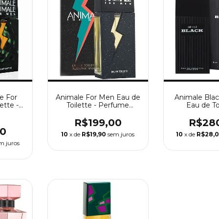
e For
Animale For Men Eau de
Animale Bla
ette -
Toilette - Perfume
Eau de Toi
lino
Masculino Animale
Perfume M
100
R$199,00
R$28
00
10
x de
R$19,90
sem juros
10
x de
R$28,
m juros