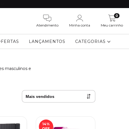
SP!
0
Atendimento
Minha conta
Meu carrinho
OFERTAS
LANÇAMENTOS
CATEGORIAS
mes masculinos e
14
%
OFF