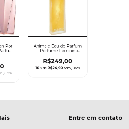
on Por
Animale Eau de Parfum
Parfum
- Perfume Feminino
inino
Animale
R$249,00
00
10
x de
R$24,90
sem juros
m juros
ais
Entre em contato