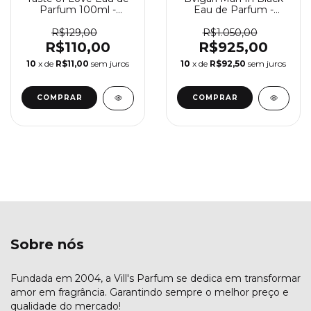
Parfum 100ml -
Eau de Parfum -
Perfume Feminino La
Perfume de Masculino
Rive
BVLGARI
R$129,00
R$1.050,00
R$110,00
R$925,00
10
x de
R$11,00
sem juros
10
x de
R$92,50
sem juros
COMPRAR
Sobre nós
Fundada em 2004, a Vill's Parfum se dedica em transformar
amor em fragrância. Garantindo sempre o melhor preço e
qualidade do mercado!