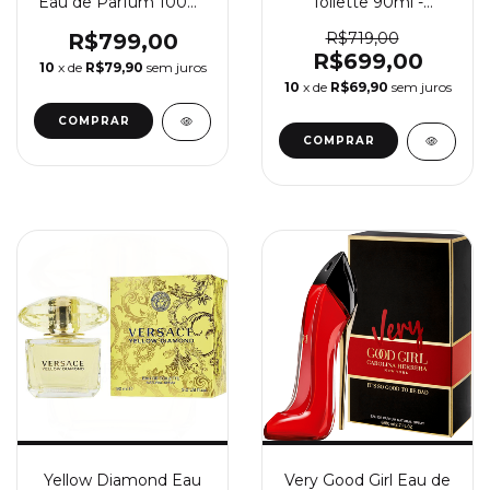
Eau de Parfum 100ml
Toilette 90ml -
- Perfume Feminino
Perfume Feminino
Versace
Versace
R$799,00
R$719,00
R$699,00
10
x de
R$79,90
sem juros
10
x de
R$69,90
sem juros
COMPRAR
COMPRAR
Yellow Diamond Eau
Very Good Girl Eau de