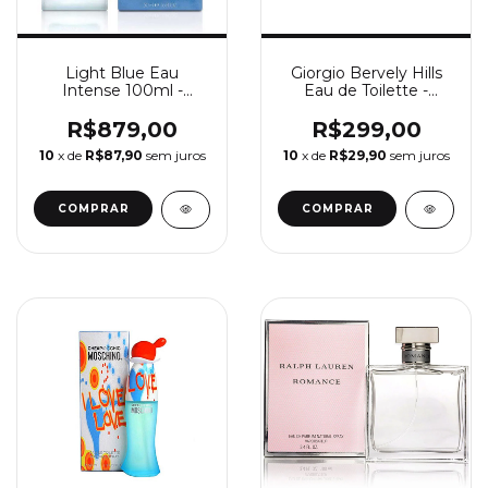
Light Blue Eau
Giorgio Bervely Hills
Intense 100ml -
Eau de Toilette -
Perfume Feminino
Perfume Feminino
Dolce&Gabbana
Giorgio Beverly Hills
R$879,00
R$299,00
10
x de
R$87,90
sem juros
10
x de
R$29,90
sem juros
COMPRAR
COMPRAR