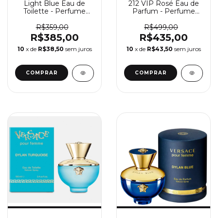
Light Blue Eau de
212 VIP Rosé Eau de
Toilette - Perfume
Parfum - Perfume
Feminino Dolce &
Feminino Carolina
Gabbana
Herrera
R$359,00
R$499,00
R$385,00
R$435,00
10
x de
R$38,50
sem juros
10
x de
R$43,50
sem juros
COMPRAR
COMPRAR