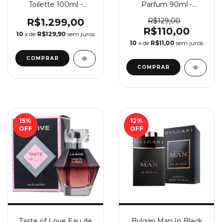
Toilette 100ml -
Parfum 90ml -
Perfume Feminino
Perfume Feminino La
Chanel
Rive
R$1.299,00
R$129,00
R$110,00
10
x de
R$129,90
sem juros
10
x de
R$11,00
sem juros
COMPRAR
15
%
12
%
OFF
OFF
Taste of Love Eau de
Bvlgari Man In Black