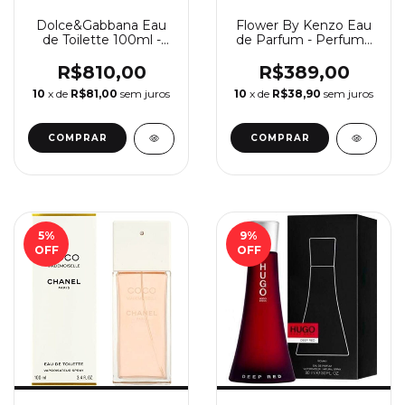
Dolce&Gabbana Eau
Flower By Kenzo Eau
de Toilette 100ml -
de Parfum - Perfume
Perfume Feminino
Feminino Kenzo
Dolce&Gabbana
R$810,00
R$389,00
10
x de
R$81,00
sem juros
10
x de
R$38,90
sem juros
COMPRAR
COMPRAR
5
%
9
%
OFF
OFF