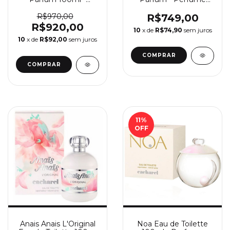
Perfume Feminino
Feminino Kenzo
Lancôme
R$970,00
R$749,00
R$920,00
10
x de
R$74,90
sem juros
10
x de
R$92,00
sem juros
COMPRAR
COMPRAR
11
%
OFF
Anais Anais L'Original
Noa Eau de Toilette