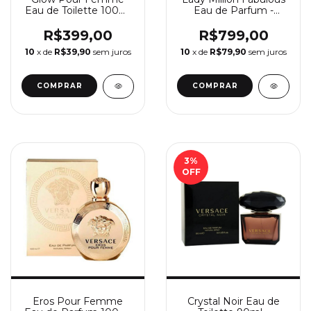
Eau de Toilette 100ml
Eau de Parfum -
- Perfume Feminino
Perfume Feminino
Jennifer Lopez
Paco Rabanne
R$399,00
R$799,00
10
x de
R$39,90
sem juros
10
x de
R$79,90
sem juros
COMPRAR
COMPRAR
3
%
OFF
Eros Pour Femme
Crystal Noir Eau de