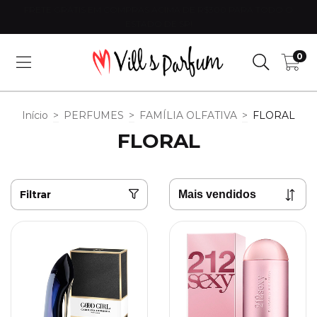
FRETE GRÁTIS EM COMPRAS ACIMA DE R$300 PARA TODO O
ESTADO DE SP!
0
Início
>
PERFUMES
>
FAMÍLIA OLFATIVA
>
FLORAL
FLORAL
Filtrar