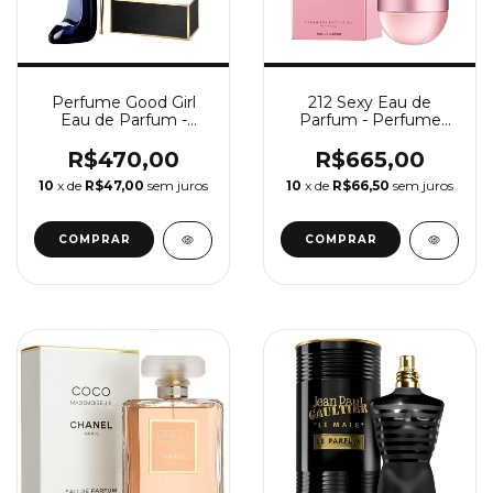
Perfume Good Girl
212 Sexy Eau de
Eau de Parfum -
Parfum - Perfume
Perfume Feminino
Feminino Carolina
Carolina Herrera
Herrera
R$470,00
R$665,00
10
x de
R$47,00
sem juros
10
x de
R$66,50
sem juros
COMPRAR
COMPRAR