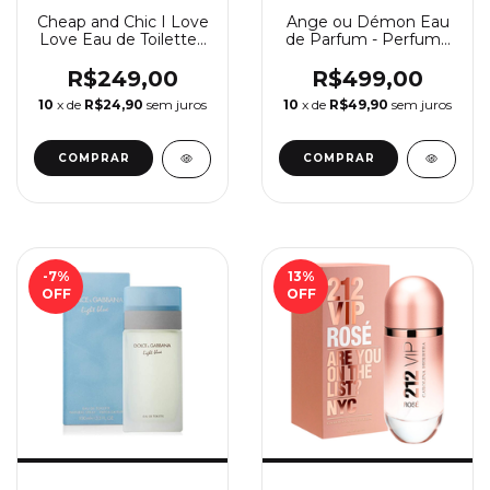
Cheap and Chic I Love
Ange ou Démon Eau
Love Eau de Toilette -
de Parfum - Perfume
Perfume Feminino
de Feminino Givenchy
Moschino
R$249,00
R$499,00
10
x de
R$24,90
sem juros
10
x de
R$49,90
sem juros
COMPRAR
COMPRAR
-7
%
13
%
OFF
OFF