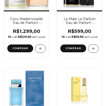
Coco Mademoiselle
Le Male Le Parfum
Eau de Parfum -
Eau de Parfum -
Perfume Feminino
Perfume Masculino
Chanel
Jean Paul Gaultier
R$1.299,00
R$599,00
10
x de
R$129,90
sem juros
10
x de
R$59,90
sem juros
COMPRAR
COMPRAR