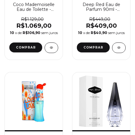
Coco Mademoiselle
Deep Red Eau de
Eau de Toilette -
Parfum 90ml -
Perfume Feminino
Perfume Feminino
Chanel
Hugo Boss
R$1.129,00
R$449,00
R$1.069,00
R$409,00
10
x de
R$106,90
sem juros
10
x de
R$40,90
sem juros
COMPRAR
COMPRAR