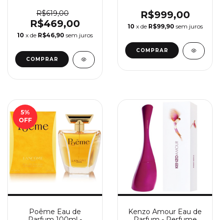
Feminino Burberry
100ml - Perfume
Feminino Narciso
R$619,00
R$999,00
Rodriguez
R$469,00
10
x de
R$99,90
sem juros
10
x de
R$46,90
sem juros
COMPRAR
COMPRAR
5
%
OFF
Poême Eau de
Kenzo Amour Eau de
Parfum 100ml -
Parfum - Perfume