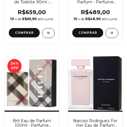
de Toilette 90ml -
Parfum - Perfume
Perfume Feminino
Feminino Carolina
Versace
Herrera
R$659,00
R$489,00
10
x de
R$65,90
sem juros
10
x de
R$48,90
sem juros
COMPRAR
COMPRAR
24
%
OFF
Brit Eau de Parfum
Narciso Rodriguez For
100ml - Perfume
Her Eau de Parfum