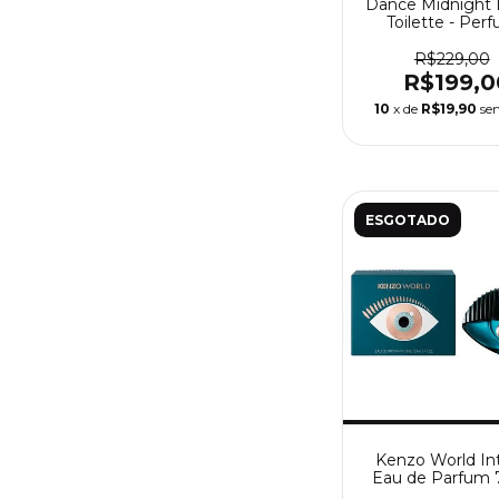
Dance Midnight 
Toilette - Per
Feminino Shak
R$229,00
R$199,0
10
x de
R$19,90
se
ESGOTADO
Kenzo World In
Eau de Parfum 
Perfume Femi