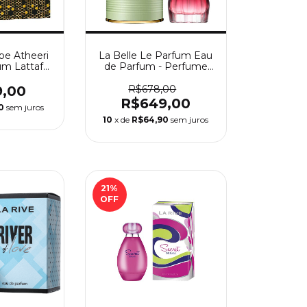
be Atheeri
La Belle Le Parfum Eau
um Lattafa
de Parfum - Perfume
 100 Ml
Feminino Jean Paul
Gaultier
9,00
R$678,00
R$649,00
0
sem juros
10
x de
R$64,90
sem juros
21
%
OFF