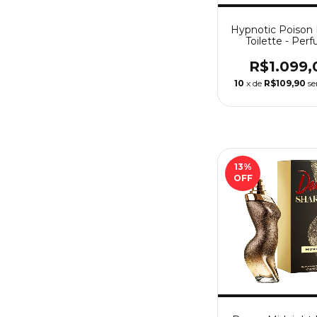
Hypnotic Poison
Toilette - Per
Feminino Di
R$1.099,
10
x de
R$109,90
se
13
%
OFF