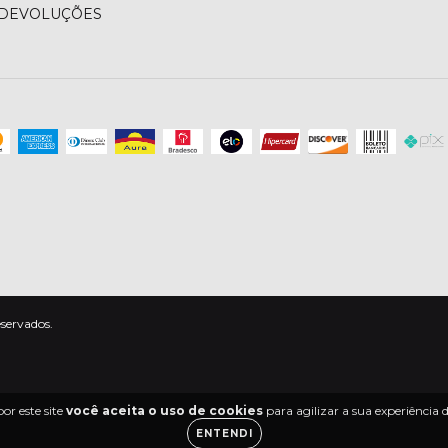
 DEVOLUÇÕES
eservados.
or este site
você aceita o uso de cookies
para agilizar a sua experiência
ENTENDI