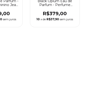
de Parfum -
Black Opium Eau de
inino Jean
Parfum - Perfume
ultier
Feminino Yves Saint
Laurent
9,00
R$379,00
90
sem juros
10
x de
R$37,90
sem juros