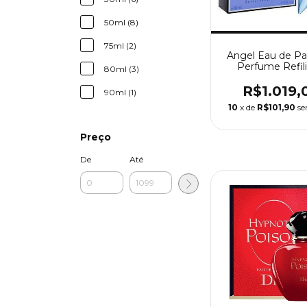
50ml (8)
75ml (2)
Angel Eau de Pa
Perfume Refili
80ml (3)
Feminino Mug
R$1.019,
90ml (1)
10
x de
R$101,90
se
Preço
De
Até