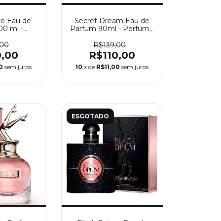
ve Eau de
Secret Dream Eau de
00 ml -
Parfum 90ml - Perfume
minino La
Feminino La Rive
e
,00
R$139,00
0,00
R$110,00
0
sem juros
10
x de
R$11,00
sem juros
ESGOTADO