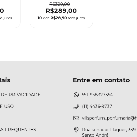
R$329,00
00
R$289,00
m juros
10
x de
R$28,90
sem juros
ais
Entre em contato
 DE PRIVACIDADE
5511958327354
E USO
(11) 4436-9737
villsparfum_perfumaria@
S FREQUENTES
Rua senador Fláquer, 339 
Santo André