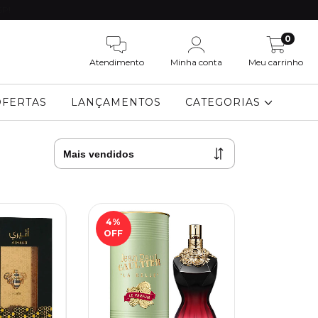
SP!
0
Atendimento
Minha conta
Meu carrinho
OFERTAS
LANÇAMENTOS
CATEGORIAS
4
%
OFF