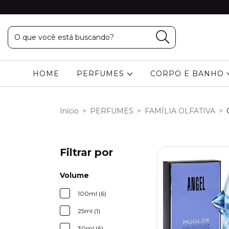
FR
HOME
PERFUMES
CORPO E BANHO
Início
>
PERFUMES
>
FAMÍLIA OLFATIVA
>
Filtrar por
Volume
100ml (6)
25ml (1)
30ml (6)