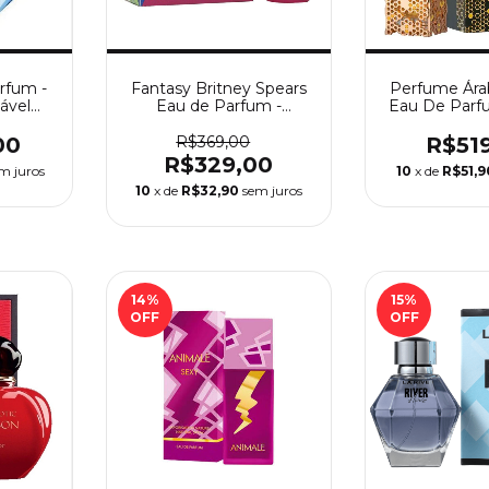
rfum -
Fantasy Britney Spears
Perfume Ára
ável
Eau de Parfum -
Eau De Parf
ler
Perfume Feminino
Feminino
Britney Spears
00
R$369,00
R$51
R$329,00
m juros
10
x de
R$51,9
10
x de
R$32,90
sem juros
14
%
15
%
OFF
OFF