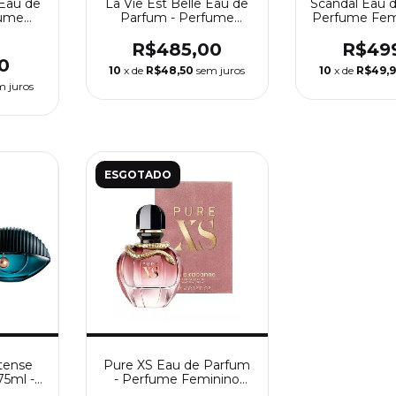
Eau de
La Vie Est Belle Eau de
Scandal Eau 
fume
Parfum - Perfume
Perfume Fem
ira
Feminino Lancôme
Paul Ga
R$485,00
R$49
0
10
x de
R$48,50
sem juros
10
x de
R$49,
m juros
ESGOTADO
tense
Pure XS Eau de Parfum
75ml -
- Perfume Feminino
nino
Paco Rabanne