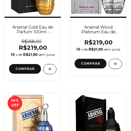
Arsenal Gold Eau de
Arsenal Wood
Parfum 100ml -
Platinum Eau de
Perfume Masculino
Parfum 100ml -
Gilles Cantuel
Perfume Masculino
R$268,00
R$219,00
Gilles Cantuel
R$219,00
10
x de
R$21,90
sem juros
10
x de
R$21,90
sem juros
COMPRAR
COMPRAR
14
%
OFF