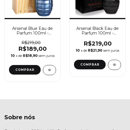
Arsenal Blue Eau de
Arsenal Black Eau de
Parfum 100ml -
Parfum 100ml -
Perfume Masculino
Perfume Masculino
Gilles Cantuel
Gilles Cantuel
R$219,00
R$219,00
R$189,00
10
x de
R$21,90
sem juros
10
x de
R$18,90
sem juros
COMPRAR
COMPRAR
Sobre nós