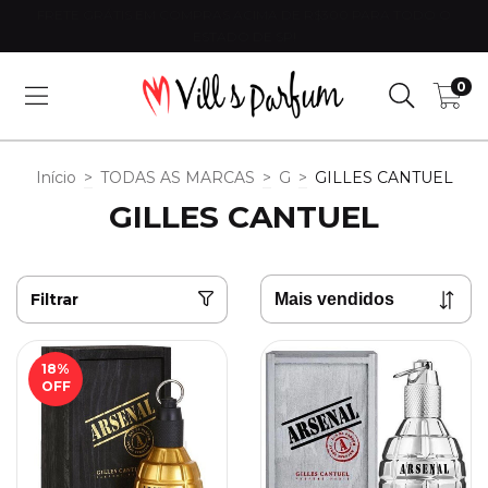
FRETE GRÁTIS EM COMPRAS ACIMA DE R$300 PARA TODO O
ESTADO DE SP!
0
Início
>
TODAS AS MARCAS
>
G
>
GILLES CANTUEL
GILLES CANTUEL
Filtrar
18
%
OFF