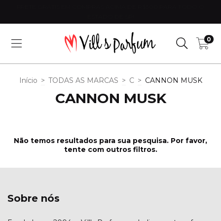
FRETE GRÁTIS EM COMPRAS ACIMA DE R$300 PARA TODO O
ESTADO DE SP!
0
Início
>
TODAS AS MARCAS
>
C
>
CANNON MUSK
CANNON MUSK
Não temos resultados para sua pesquisa. Por favor,
tente com outros filtros.
Sobre nós